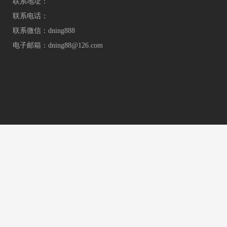
联系地址：
联系电话：
联系微信：dning888
电子邮箱：dning88@126.com