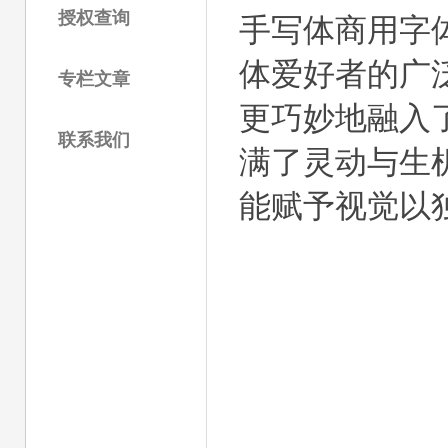
授权查询
手写体商用字
体爱好者的广
专栏文章
更巧妙地融入
联系我们
满了灵动与生
能赋予视觉以