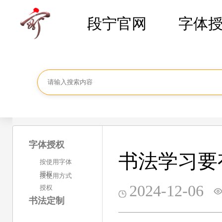
段宁官网
字体
字体授权
书法学习要
按使用字体
授权
按使用方式
2024-12-06
授权
书法定制